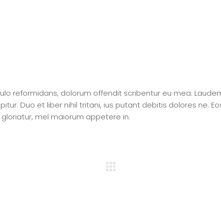
pulo reformidans, dolorum offendit scribentur eu mea. Laude
itur. Duo et liber nihil tritani, ius putant debitis dolores ne. Eo
 gloriatur, mel maiorum appetere in.